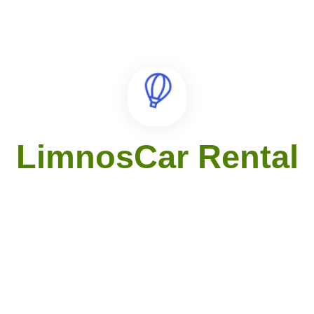
Επικοινωνήστε μαζί μας
(+30)2254023777
09:00 - 21:00 (GMT+2)
LimnosCar Rental
Email:
info@limnoscarrental.gr
Επιλογές
Home
Rent a moto-bike
Locations